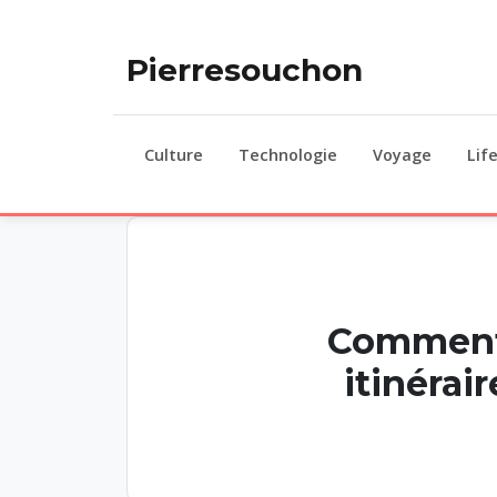
Pierresouchon
Culture
Technologie
Voyage
Lif
Comment 
itinérai